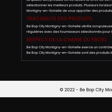
sélectionner les meilleurs produits. Plusieurs livrai
Programme
Montigny-en-Gohelle de vous apporter des produits
De
TRACABILITE DES PRODUITS:
Fidélité
Be Bop City Montigny-en-Gohelle vérifie scrupuleusem
régulières avec des fournisseurs sélectionnés pour l
Vos
RESPECT DE LA CHAINE DU FROID:
Avis
Be Bop City Montigny-en-Gohelle exerce un contrôle min
Zones
Be Bop City Montigny-en-Gohelle sont des produits liv
de
Livraison
© 2022 -
Be Bop City M