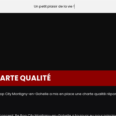
Un petit plaisir de la vie !
ARTE QUALITÉ
 Bop City Montigny-en-Gohelle a mis en place une charte qualité répo
on concept, Be Bop City Montigny-en-Gohelle a toujours eu pour princi