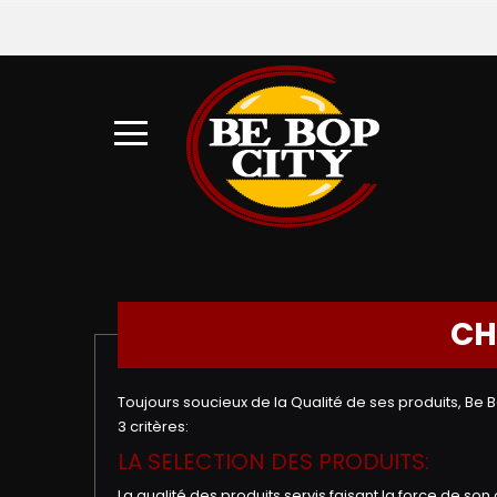
À
Emporter
Allergènes
Charte
Qualité
C.G.V
CH
Contact
Toujours soucieux de la Qualité de ses produits, Be
Mentions
3 critères:
Légales
LA SELECTION DES PRODUITS:
Mobile
La qualité des produits servis faisant la force de s