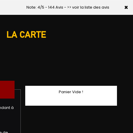
×
Note: 4/5 - 144 Avis -
>> voir la liste des avis
LA CARTE
Panier Vide !
ndant à
pe de