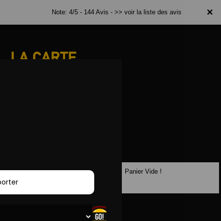
×
Note: 4/5 - 144 Avis -
>> voir la liste des avis
LA CARTE
Panier Vide !