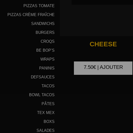
PIZZAS TOMATE
Programme
PIZZAS CRÈME FRAÎCHE
De
SANDWICHS
Fidélité
BURGERS
Vos
CROQS
CHEESE
Avis
BE BOP’S
WRAPS
Zones
7.50€ | AJOUTER
de
PANINIS
Livraison
DEFSAUCES
TACOS
BOWL TACOS
PÂTES
TEX MEX
BOXS
SALADES